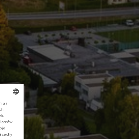
ia i
POLISH
ch
elu
ENGLISH
biorców
oje
GERMAN
i cechy