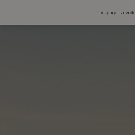
This page is avail
BALÍKY
IZB