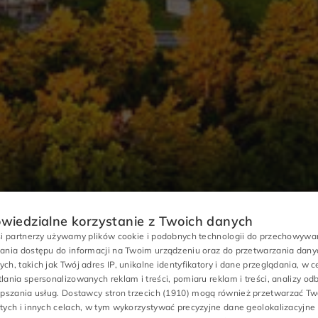
wiedzialne korzystanie z Twoich danych
si partnerzy używamy plików cookie i podobnych technologii do przechowywan
ania dostępu do informacji na Twoim urządzeniu oraz do przetwarzania dany
ch, takich jak Twój adres IP, unikalne identyfikatory i dane przeglądania, w c
lania spersonalizowanych reklam i treści, pomiaru reklam i treści, analizy od
epszania usług.
Dostawcy stron trzecich (1910)
mogą również przetwarzać Tw
tych i innych celach, w tym wykorzystywać precyzyjne dane geolokalizacyjne 