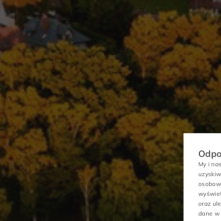
Odpo
My i na
uzyskiw
osobowy
wyświet
oraz ul
dane w 