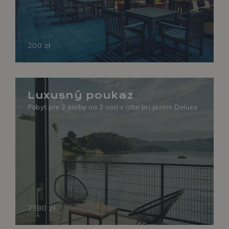
200 zł
Luxusný poukaz
Pobyt pre 2 osoby na 2 noci v izbe pri jazere Deluxe
KÚPELE A
CITRÓNOVÁ
2380 zł
WELLNESS
REŠTAURÁCIA