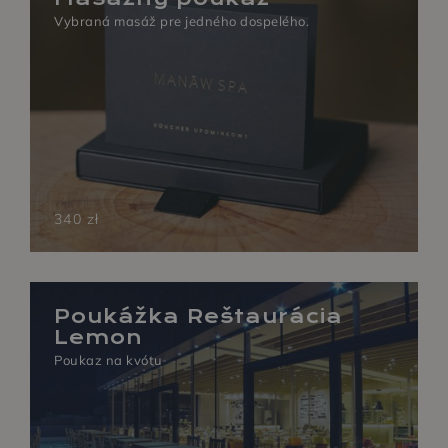
Vybraná masáž pre jedného dospelého.
340 zł
Poukážka Reštaurácia
Lemon
Poukaz na kvótu