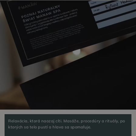
Relaxácia, ktorá naozaj cíti. Masáže, procedúry a rituály, po
ktorých sa telo pustí a hlava sa spomaľuje.