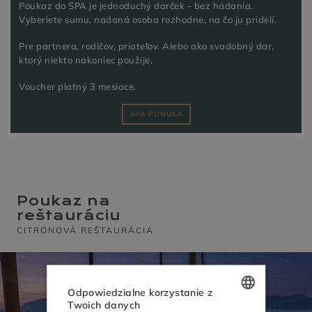
Poukaz do SPA je jednoduchý darček - bez hádania.
Vyberiete sumu, nadaná osoba rozhodne, na čo ju pridelí.
Pre partnera, rodičov, priateľov. Alebo ako svadobný dar,
ktorý niekto nakoniec použije.
Voucher platný 3 mesiace.
SPA PONUKA
Poukaz na
reštauráciu
CITRÓNOVÁ REŠTAURÁCIA
Odpowiedzialne korzystanie z
Twoich danych