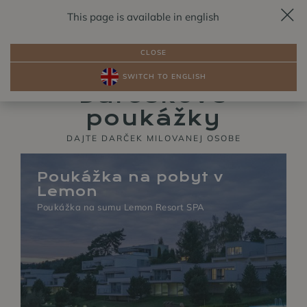
This page is available in english
REZERVÁCIA
SK
CLOSE
SWITCH TO ENGLISH
BALÍKY
IZBY PRI JAZERE
Darčekové
poukážky
DAJTE DARČEK MILOVANEJ OSOBE
Poukážka na pobyt v
Lemon
Poukážka na sumu Lemon Resort SPA