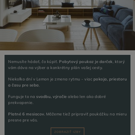
Nemusíte hádať, čo kúpiť.
Pobytový poukaz je darček
, ktorý
vám dáva na výber a konkrétny plán vašej cesty.
Niekoľko dní v Lemon je zmena rytmu - viac
pokoja, priestoru
a času pre seba
.
Funguje to na
svadbu, výročie
alebo len ako dobré
prekvapenie.
Platné 6 mesiacov.
Môžeme tiež pripraviť poukážku na mieru
presne pre vás.
ZOBRAZIŤ IZBY