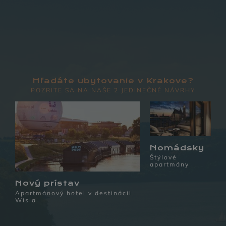
Hľadáte ubytovanie v Krakove?
POZRITE SA NA NAŠE 2 JEDINEČNÉ NÁVRHY
Nomádsky
Štýlové
apartmány
Nový prístav
Apartmánový hotel v destinácii
Wisla