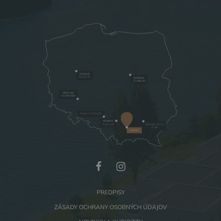
POZNAŇ
550 km/ 5h
VARŠAVA
370
KM/ 4H
VROCLAV
350
KM /4.5H
Katovice 170 km/2h
KRAKOV
90 km/1.3h
Rzeszów 135 km
/1.30h
GRÓDEK
PREDPISY
ZÁSADY OCHRANY OSOBNÝCH ÚDAJOV