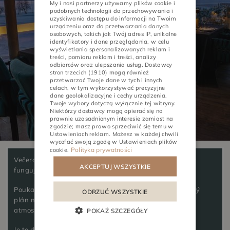
My i nasi partnerzy używamy plików cookie i
POLISH
podobnych technologii do przechowywania i
uzyskiwania dostępu do informacji na Twoim
ENGLISH
urządzeniu oraz do przetwarzania danych
osobowych, takich jak Twój adres IP, unikalne
GERMAN
identyfikatory i dane przeglądania, w celu
wyświetlania spersonalizowanych reklam i
treści, pomiaru reklam i treści, analizy
CZECH
odbiorców oraz ulepszania usług.
Dostawcy
stron trzecich (1910)
mogą również
przetwarzać Twoje dane w tych i innych
celach, w tym wykorzystywać precyzyjne
dane geolokalizacyjne i cechy urządzenia.
Twoje wybory dotyczą wyłącznie tej witryny.
AKTIVITY
STRETNUTIA
Niektórzy dostawcy mogą opierać się na
prawnie uzasadnionym interesie zamiast na
zgodzie; masz prawo sprzeciwić się temu w
Ustawieniach reklam
. Możesz w każdej chwili
wycofać swoją zgodę w
Ustawieniach plików
Polityka prywatności
cookie
.
Večera pre dvoch je jedným z tých darčekov, ktoré vždy
AKCEPTUJ WSZYSTKIE
fungujú.
Poukaz do reštaurácie Lemon vám poskytne jednoduchý
ODRZUĆ WSZYSTKIE
plán na dobrý večer - s lešteným menu a uvoľnenou
atmosférou.
POKAŻ SZCZEGÓŁY
Je to darček, ktorý zostáva v pamäti, nie v zásuvke.