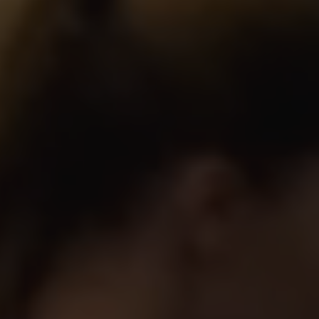
KÚPELE A
CITRÓNOVÁ
WELLNESS
REŠTAURÁCIA