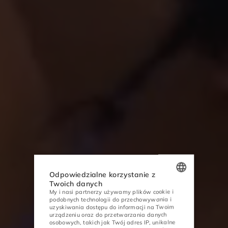
Odpowiedzialne korzystanie z
Twoich danych
My i nasi partnerzy używamy plików cookie i
POLISH
podobnych technologii do przechowywania i
uzyskiwania dostępu do informacji na Twoim
ENGLISH
urządzeniu oraz do przetwarzania danych
osobowych, takich jak Twój adres IP, unikalne