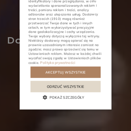
GERMAN
identyfikatory i dane przeglądania, w celu
wyświetlania spersonalizowanych reklam i
treści, pomiaru reklam i treści, analizy
CZECH
odbiorców oraz ulepszania usług.
Dostawcy
stron trzecich (1910)
mogą również
przetwarzać Twoje dane w tych i innych
celach, w tym wykorzystywać precyzyjne
dane geolokalizacyjne i cechy urządzenia.
Twoje wybory dotyczą wyłącznie tej witryny.
Doska SUP
AKTIVITY
STRETNUTIA
Niektórzy dostawcy mogą opierać się na
prawnie uzasadnionym interesie zamiast na
zgodzie; masz prawo sprzeciwić się temu w
Ustawieniach reklam
. Możesz w każdej chwili
wycofać swoją zgodę w
Ustawieniach plików
Polityka prywatności
cookie
.
AKCEPTUJ WSZYSTKIE
ODRZUĆ WSZYSTKIE
POKAŻ SZCZEGÓŁY