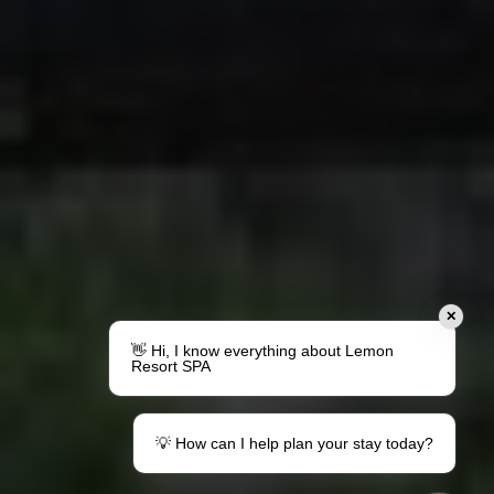
✕
👋 Hi, I know everything about Lemon
Resort SPA
💡 How can I help plan your stay today?
Udělejte dárek
Váš pobyt v destinaci Lemon
Poukázky
Informace pro hosty