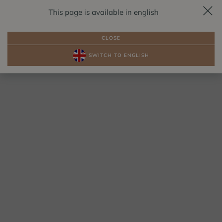
This page is available in english
REZERVACE
CS
CLOSE
SWITCH TO ENGLISH
BALÍČKY
POKOJE U JEZERA