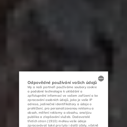
Odpovědné používání vašich údajů
My a naši partneři používáme soubory cookie
a podobné technologie k ukládání a
POLISH
zpřístupnění informací ve vašem zařízení a ke
zpracování osobních údajů, jako je vaše IP
ENGLISH
adresa, jedinečné identifikátory a údaje o
prohlížení, pro personalizovanou reklamu a
obsah, měření reklamy a obsahu, analýzu
GERMAN
publika a zlepšování služeb.
Dodavatelé
třetích stran (1910)
mohou vaše údaje
CZECH
zpracovávat také pro tyto i další účely, včetně