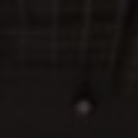
LÁZNĚ A
CITRONOVÁ
WELLNESS
RESTAURACE