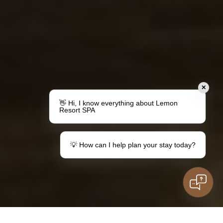
✕
👋 Hi, I know everything about Lemon
Resort SPA
💡 How can I help plan your stay today?
Udělejte dárek
Váš pobyt v destinaci Lemon
Poukázky
Informace pro hosty
Rodinný pobyt
Máte otázky?
děti
Kontaktovat