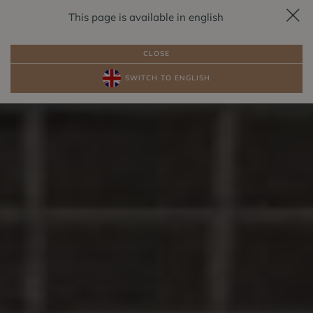
This page is available in english
REZERVACE
CS
CLOSE
SWITCH TO ENGLISH
BALÍČKY
POKOJE U JEZERA