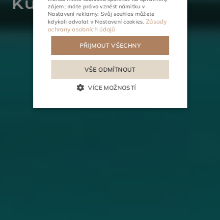
Kulečník
ČINNOSTI
SCHŮZKY
zájem; máte právo vznést námitku v
Nastavení reklamy
. Svůj souhlas můžete
Zásady
kdykoli odvolat v
Nastavení cookies
.
ochrany osobních údajů
PŘIJMOUT VŠECHNY
VŠE ODMÍTNOUT
VÍCE MOŽNOSTÍ