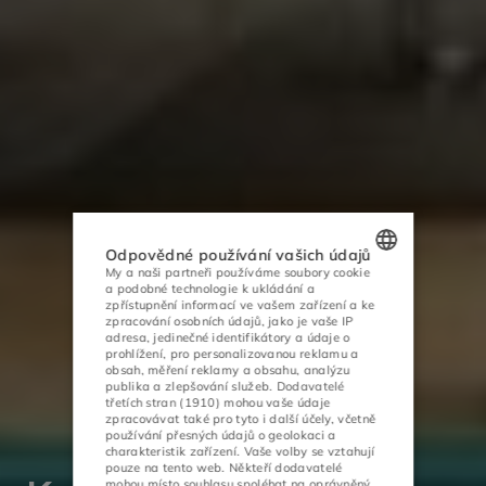
Odpovědné používání vašich údajů
My a naši partneři používáme soubory cookie
a podobné technologie k ukládání a
POLISH
zpřístupnění informací ve vašem zařízení a ke
zpracování osobních údajů, jako je vaše IP
ENGLISH
adresa, jedinečné identifikátory a údaje o
prohlížení, pro personalizovanou reklamu a
obsah, měření reklamy a obsahu, analýzu
GERMAN
publika a zlepšování služeb.
Dodavatelé
třetích stran (1910)
mohou vaše údaje
CZECH
zpracovávat také pro tyto i další účely, včetně
používání přesných údajů o geolokaci a
charakteristik zařízení. Vaše volby se vztahují
pouze na tento web. Někteří dodavatelé
mohou místo souhlasu spoléhat na oprávněný