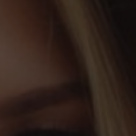
KÚPELE A
CITRÓNOVÁ
WELLNESS
REŠTAURÁCIA