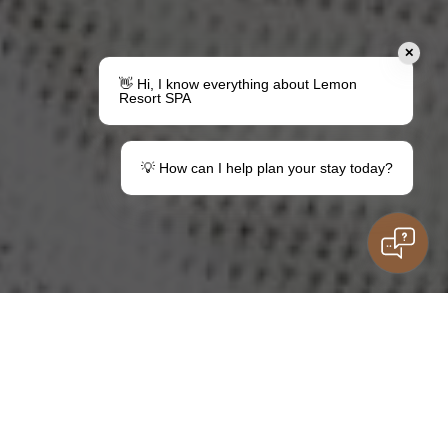
✕
👋 Hi, I know everything about Lemon
Resort SPA
💡 How can I help plan your stay today?
Urobte darček
Váš pobyt v destinácii Lemon
Poukážky
Informácie pre hostí
Rodinný pobyt
Máte otázky?
deti
Kontakt
ZÁSUVKA
VÝPISY
IZBY
ADRESÁR