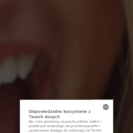
Odpowiedzialne korzystanie z
Twoich danych
My i nasi partnerzy używamy plików cookie i
POLISH
podobnych technologii do przechowywania i
uzyskiwania dostępu do informacji na Twoim
ENGLISH