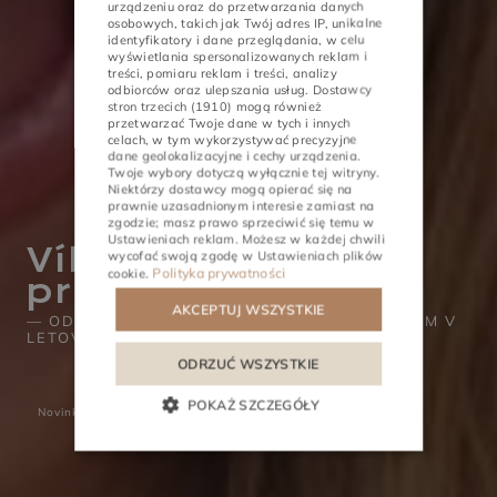
urządzeniu oraz do przetwarzania danych
osobowych, takich jak Twój adres IP, unikalne
GERMAN
identyfikatory i dane przeglądania, w celu
wyświetlania spersonalizowanych reklam i
treści, pomiaru reklam i treści, analizy
CZECH
odbiorców oraz ulepszania usług.
Dostawcy
stron trzecich (1910)
mogą również
przetwarzać Twoje dane w tych i innych
celach, w tym wykorzystywać precyzyjne
dane geolokalizacyjne i cechy urządzenia.
Twoje wybory dotyczą wyłącznie tej witryny.
AKTIVITY
STRETNUTIA
Niektórzy dostawcy mogą opierać się na
prawnie uzasadnionym interesie zamiast na
zgodzie; masz prawo sprzeciwić się temu w
Ustawieniach reklam
. Możesz w każdej chwili
Víkend v SPA pre
wycofać swoją zgodę w
Ustawieniach plików
Polityka prywatności
cookie
.
priateľky
AKCEPTUJ WSZYSTKIE
— ODPOČÍVAJTE SPOLU SO SVOJÍM PRIATEĽOM V
LETOVISKU LEMON 2026
ODRZUĆ WSZYSTKIE
POKAŻ SZCZEGÓŁY
Novinky a kuriozity
Víkend v SPA pre priateľky