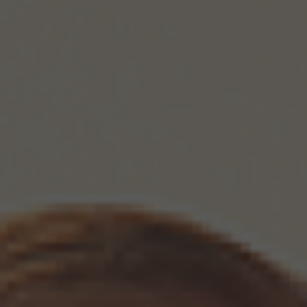
KÚPELE A
CITRÓNOVÁ
WELLNESS
REŠTAURÁCIA