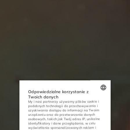
Odpowiedzialne korzystanie z
Twoich danych
My i nasi partnerzy używamy plików cookie i
POLISH
podobnych technologii do przechowywania i
uzyskiwania dostępu do informacji na Twoim
ENGLISH
urządzeniu oraz do przetwarzania danych
osobowych, takich jak Twój adres IP, unikalne
GERMAN
identyfikatory i dane przeglądania, w celu
wyświetlania spersonalizowanych reklam i