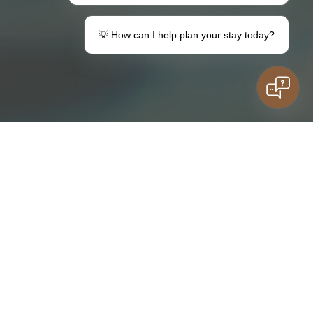
💡 How can I help plan your stay today?
Urobte darček
Váš pobyt v destinácii Lemon
Poukážky
Informácie pre hostí
Rodinný pobyt
Máte otázky?
deti
Kontakt
ZÁSUVKA
VÝPISY
IZBY
ADRESÁR