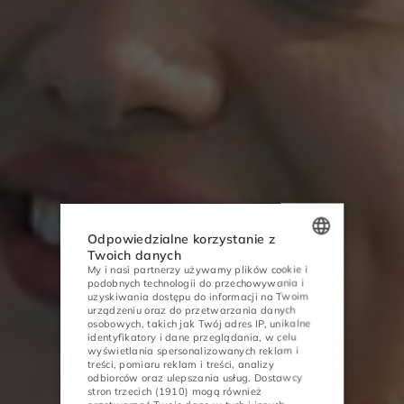
Odpowiedzialne korzystanie z
Twoich danych
My i nasi partnerzy używamy plików cookie i
POLISH
podobnych technologii do przechowywania i
uzyskiwania dostępu do informacji na Twoim
ENGLISH
urządzeniu oraz do przetwarzania danych
osobowych, takich jak Twój adres IP, unikalne
GERMAN
identyfikatory i dane przeglądania, w celu
wyświetlania spersonalizowanych reklam i
treści, pomiaru reklam i treści, analizy
CZECH
odbiorców oraz ulepszania usług.
Dostawcy
stron trzecich (1910)
mogą również