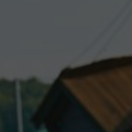
KÚPELE A
CITRÓNOVÁ
WELLNESS
REŠTAURÁCIA