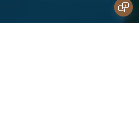
Rodinný pobyt
Máte otázky?
deti
Kontakt
ZÁSUVKA
VÝPISY
IZBY
ADRESÁR