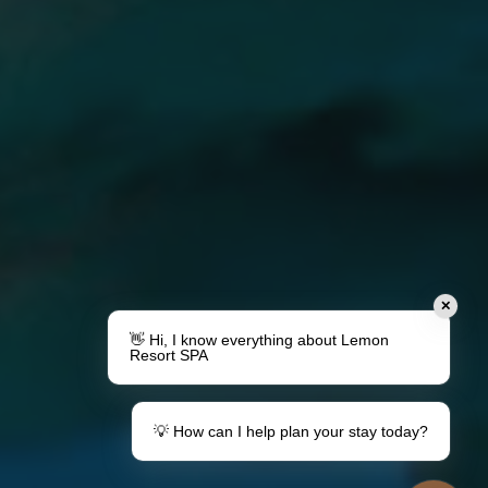
✕
👋 Hi, I know everything about Lemon
Resort SPA
💡 How can I help plan your stay today?
Urobte darček
Váš pobyt v destinácii Lemon
Poukážky
Informácie pre hostí