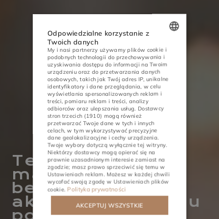
Odpowiedzialne korzystanie z
Twoich danych
My i nasi partnerzy używamy plików cookie i
POLISH
podobnych technologii do przechowywania i
uzyskiwania dostępu do informacji na Twoim
ENGLISH
urządzeniu oraz do przetwarzania danych
osobowych, takich jak Twój adres IP, unikalne
GERMAN
identyfikatory i dane przeglądania, w celu
wyświetlania spersonalizowanych reklam i
treści, pomiaru reklam i treści, analizy
CZECH
odbiorców oraz ulepszania usług.
Dostawcy
stron trzecich (1910)
mogą również
przetwarzać Twoje dane w tych i innych
celach, w tym wykorzystywać precyzyjne
dane geolokalizacyjne i cechy urządzenia.
Twoje wybory dotyczą wyłącznie tej witryny.
AKTIVITY
STRETNUTIA
Niektórzy dostawcy mogą opierać się na
Terapeutická
prawnie uzasadnionym interesie zamiast na
zgodzie; masz prawo sprzeciwić się temu w
masáž chrbta a
Ustawieniach reklam
. Możesz w każdej chwili
wycofać swoją zgodę w
Ustawieniach plików
bedrovej oblasti -
Polityka prywatności
cookie
.
ako zlepšiť pohodu
AKCEPTUJ WSZYSTKIE
počas pobytu v