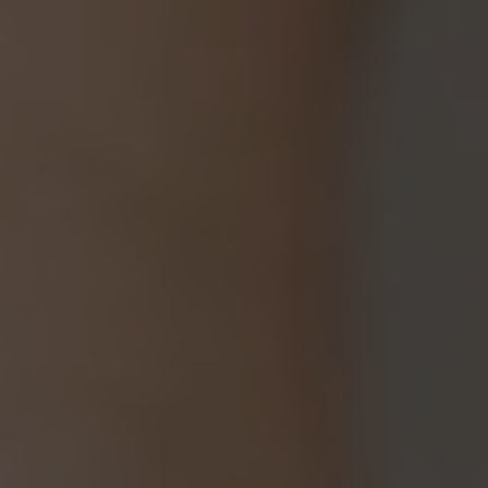
KÚPELE A
CITRÓNOVÁ
WELLNESS
REŠTAURÁCIA