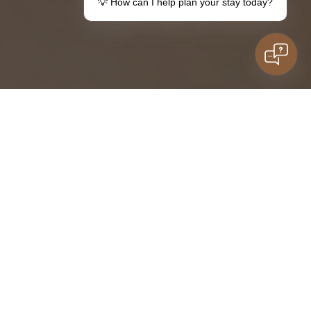
💡 How can I help plan your stay today?
Urobte darček
Váš pobyt v destinácii Lemon
Poukážky
Informácie pre hostí
Rodinný pobyt
Máte otázky?
deti
Kontakt
ZÁSUVKA
VÝPISY
IZBY
ADRESÁR
Cestovanie, aj keď je vzrušujúce, často zahŕňa fyzickú
námahu, stres a napätie. Jedným z najúčinnejších spôsobov,
ako znovu získať rovnováhu, je
terapeutická masáž chrbta
a bedrovej chrbta — najmä ak
ju máme možnosť využiť v
pohodlí našich kúpeľov.
Prečo používať terapeutickú
masáž chrbta a bedrovej
oblasti počas pobytu v hoteli?