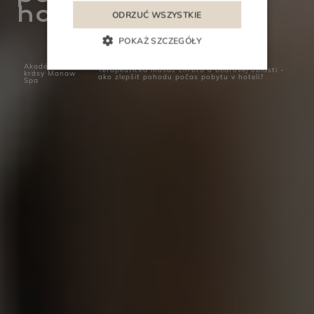
hoteli?
ODRZUĆ WSZYSTKIE
POKAŻ SZCZEGÓŁY
Akadémia
Terapeutická masáž chrbta a bedrovej oblasti -
krásy Manaw
ako zlepšiť pohodu počas pobytu v hoteli?
Spa