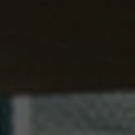
SPA&WELLNESS
ZITRONENRESTAURAN