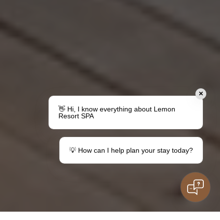
✕
👋 Hi, I know everything about Lemon
Resort SPA
💡 How can I help plan your stay today?
Machen Sie ein Geschenk
Ihr Aufenthalt in Lemon
Gutscheine
Informationen für
Gäste
Aufenthalt mit der Familie
Haben Sie Fragen?
Kinder
Kontakt