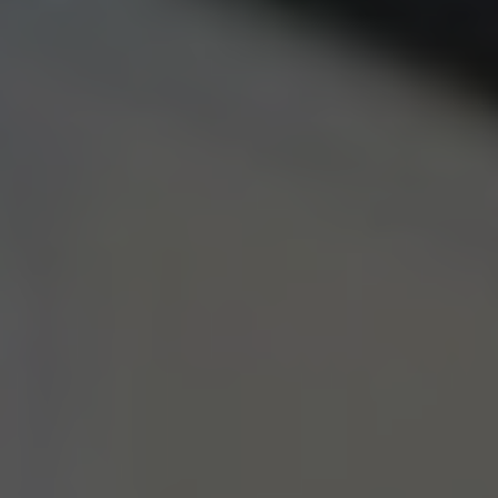
SPA&WELLNESS
ZITRONENRESTAURAN