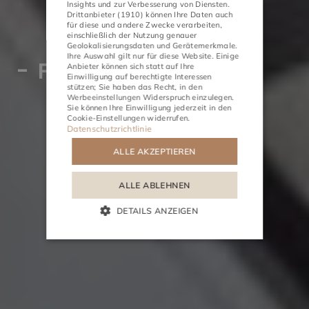
Insights und zur Verbesserung von Diensten.
Drittanbieter (1910)
können Ihre Daten auch
für diese und andere Zwecke verarbeiten,
einschließlich der Nutzung genauer
Geolokalisierungsdaten und Gerätemerkmale.
Ihre Auswahl gilt nur für diese Website. Einige
- Fahrräder
AKTIVITÄTEN
TREFFEN
Anbieter können sich statt auf Ihre
Einwilligung auf berechtigte Interessen
stützen; Sie haben das Recht, in den
Werbeeinstellungen
Widerspruch einzulegen.
Sie können Ihre Einwilligung jederzeit in den
Cookie-Einstellungen
widerrufen.
Datenschutzrichtlinie
ALLE AKZEPTIEREN
ALLE ABLEHNEN
DETAILS ANZEIGEN