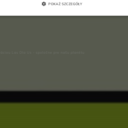
Dla Us - spolo
POKAŻ SZCZEGÓŁY
áciou Las Dla Us - spoločne pre našu planétu