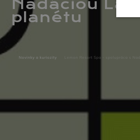
Nadáciou Las 
planétu
Novinky a kuriozity
Lemon Resort Spa - spolupráca s Nad