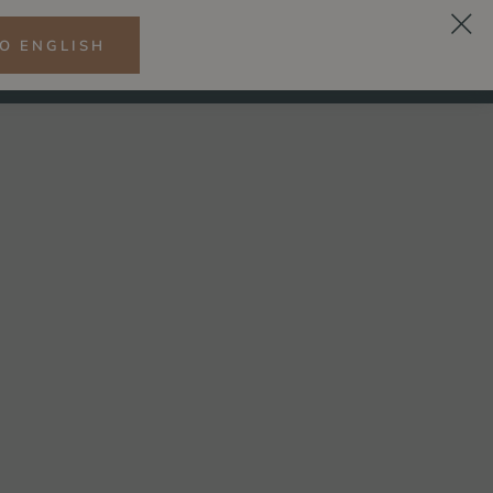
O ENGLISH
SK
LNESS
CITRÓNOVÁ
REŠTAURÁCIA