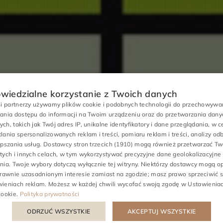
wiedzialne korzystanie z Twoich danych
si partnerzy używamy plików cookie i podobnych technologii do przechowywan
ania dostępu do informacji na Twoim urządzeniu oraz do przetwarzania dany
ch, takich jak Twój adres IP, unikalne identyfikatory i dane przeglądania, w c
lania spersonalizowanych reklam i treści, pomiaru reklam i treści, analizy od
epszania usług.
Dostawcy stron trzecich (1910)
mogą również przetwarzać Tw
tych i innych celach, w tym wykorzystywać precyzyjne dane geolokalizacyjne 
nia. Twoje wybory dotyczą wyłącznie tej witryny. Niektórzy dostawcy mogą o
prawnie uzasadnionym interesie zamiast na zgodzie; masz prawo sprzeciwić 
TRETNUTIA
PODNIKAN
ieniach reklam
. Możesz w każdej chwili wycofać swoją zgodę w
Ustawienia
cookie
.
Polityka prywatności
 Spa - spolupr
ODRZUĆ WSZYSTKIE
AKCEPTUJ WSZYSTKIE