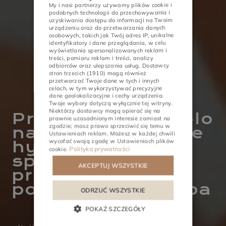
My i nasi partnerzy używamy plików cookie i
POLISH
podobnych technologii do przechowywania i
uzyskiwania dostępu do informacji na Twoim
ENGLISH
urządzeniu oraz do przetwarzania danych
osobowych, takich jak Twój adres IP, unikalne
GERMAN
identyfikatory i dane przeglądania, w celu
wyświetlania spersonalizowanych reklam i
treści, pomiaru reklam i treści, analizy
CZECH
odbiorców oraz ulepszania usług.
Dostawcy
stron trzecich (1910)
mogą również
przetwarzać Twoje dane w tych i innych
celach, w tym wykorzystywać precyzyjne
dane geolokalizacyjne i cechy urządzenia.
Twoje wybory dotyczą wyłącznie tej witryny.
AKTIVITY
STRETNUTIA
Niektórzy dostawcy mogą opierać się na
Pripravte svoje telo
prawnie uzasadnionym interesie zamiast na
zgodzie; masz prawo sprzeciwić się temu w
na leto! Intenzívne
Ustawieniach reklam
. Możesz w każdej chwili
wycofać swoją zgodę w
Ustawieniach plików
hydratačné a
Polityka prywatności
cookie
.
spevňujúce
AKCEPTUJ WSZYSTKIE
procedúry, ktoré
ponúka Manaw Spa
ODRZUĆ WSZYSTKIE
POKAŻ SZCZEGÓŁY