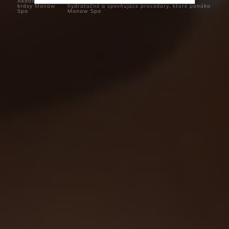
Akadémia
Pripravte svoje telo na leto! Intenzívne
krásy Manaw
hydratačné a spevňujúce procedúry, ktoré ponúka
Spa
Manaw Spa