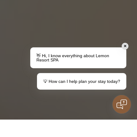
✕
👋 Hi, I know everything about Lemon
Resort SPA
💡 How can I help plan your stay today?
Urobte darček
Váš pobyt v destinácii Lemon
Poukážky
Informácie pre hostí
Rodinný pobyt
Máte otázky?
deti
Kontakt