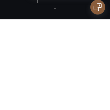
Aufenthalt mit der Familie
Haben Sie Fragen?
Kinder
Kontakt
STECKDOSE
AUFLISTUNGEN
ZIMMER
VERZEICHNIS
Manāw SPA ist ein Ort, der von der Kultur des Fernen
Ostens inspiriert ist und sich in den friedlichen, natürlichen
Kontext des Ortes einfügt.
Dies ist nicht nur eine Behandlungszone — es ist ein
bewusst gestaltetes Erlebnis
, das es Ihnen ermöglicht, zur
Ruhe zu kommen und wieder ins Gleichgewicht zu kommen.