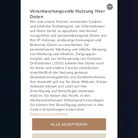
Verantwortungsvolle Nutzung Ihrer
Daten
Wir und unsere Partner verwenden Cookies
POLISH
und ähnliche Technologien, um Informationen
auf Ihrem Gerät zu speichern und darauf
ENGLISH
zuzugreifen und personenbezogene Daten wie
Ihre IP-Adresse, eindeutige Kennungen und
GERMAN
Browsing-Daten zu verarbeiten, für
personalisierte Werbung und Inhalte, Messung
von Werbung und Inhalten, Zielgruppen-
CZECH
Insights und zur Verbesserung von Diensten.
Drittanbieter (1910)
können Ihre Daten auch
für diese und andere Zwecke verarbeiten,
einschließlich der Nutzung genauer
Geolokalisierungsdaten und Gerätemerkmale.
Ihre Auswahl gilt nur für diese Website. Einige
AKTIVITÄTEN
TREFFEN
Anbieter können sich statt auf Ihre
Einwilligung auf berechtigte Interessen
stützen; Sie haben das Recht, in den
Werbeeinstellungen
Widerspruch einzulegen.
Sie können Ihre Einwilligung jederzeit in den
Cookie-Einstellungen
widerrufen.
Datenschutzrichtlinie
ALLE AKZEPTIEREN