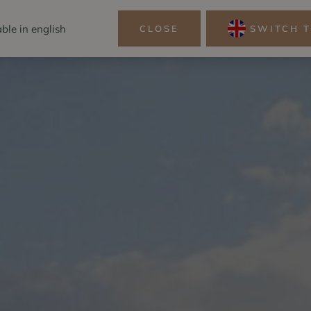
BUCH
able in english
CLOSE
SWITCH T
RESERVIERUNG
DIESES PAKET
MMER AM SEE
SPA&WELLN