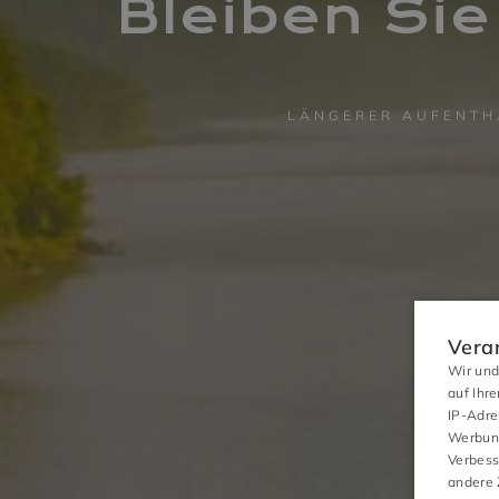
Bleiben Sie
LÄNGERER AUFENTHA
Vera
Wir und
auf Ihr
IP-Adre
Werbung
Verbess
andere 