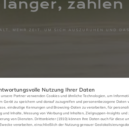
 länger, zahlen
LT, MEHR ZEIT, UM SICH AUSZURUHEN UND DA
ntwortungsvolle Nutzung Ihrer Daten
 unsere Partner verwenden Cookies und ähnliche Technologien, um Informat
em Gerät zu speichern und darauf zuzugreifen und personenbezogene Daten w
sse, eindeutige Kennungen und Browsing-Daten zu verarbeiten, für personali
 und Inhalte, Messung von Werbung und Inhalten, Zielgruppen-Insights und 
erung von Diensten.
Drittanbieter (1910)
können Ihre Daten auch für diese u
Zwecke verarbeiten, einschließlich der Nutzung genauer Geolokalisierungsd