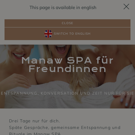
This page is available in english
BUCH
DE
RESERVIERUNG
DIESES
PAKET
CLOSE
SWITCH TO ENGLISH
PAKETE
ZIMMER AM SEE
Manaw SPA für
Freundinnen
ENTSPANNUNG, KONVERSATION UND ZEIT NUR FÜR SIE
Drei Tage nur für dich.
Späte Gespräche, gemeinsame Entspannung und
Rituale im Manaw SPA.