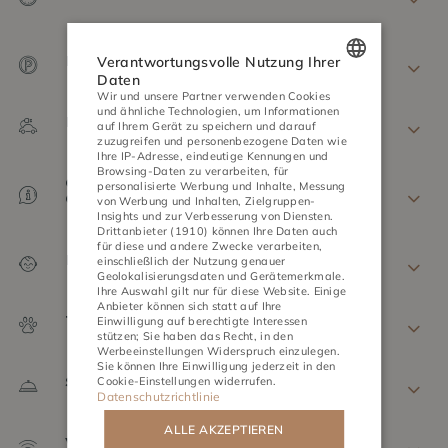
Parken
Verantwortungsvolle Nutzung Ihrer
Daten
Wir und unsere Partner verwenden Cookies
POLISH
und ähnliche Technologien, um Informationen
Elektroautos - Aufladen
auf Ihrem Gerät zu speichern und darauf
ENGLISH
zuzugreifen und personenbezogene Daten wie
Ihre IP-Adresse, eindeutige Kennungen und
GERMAN
Browsing-Daten zu verarbeiten, für
Öffnungszeiten der
personalisierte Werbung und Inhalte, Messung
Orte/Dienstleistungen
von Werbung und Inhalten, Zielgruppen-
CZECH
Insights und zur Verbesserung von Diensten.
Drittanbieter (1910)
können Ihre Daten auch
für diese und andere Zwecke verarbeiten,
Politik in Bezug auf Kinder
einschließlich der Nutzung genauer
Geolokalisierungsdaten und Gerätemerkmale.
Ihre Auswahl gilt nur für diese Website. Einige
AKTIVITÄTEN
TREFFEN
Anbieter können sich statt auf Ihre
Tierpolitik
Einwilligung auf berechtigte Interessen
stützen; Sie haben das Recht, in den
Werbeeinstellungen
Widerspruch einzulegen.
Sie können Ihre Einwilligung jederzeit in den
Stornierung
Cookie-Einstellungen
widerrufen.
Datenschutzrichtlinie
ALLE AKZEPTIEREN
Wi-Fi