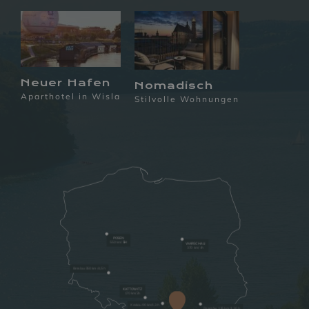
Neuer Hafen
Nomadisch
Aparthotel in Wisla
Stilvolle Wohnungen
POSEN
550 km/
5H
WARSCHAU
370 km/ 4h
Breslau 350 km /4,5 h
KATTOWITZ
170 km/2h
Krakau 90 km/1,3 h
Rzeszów 135 km /1,30 h