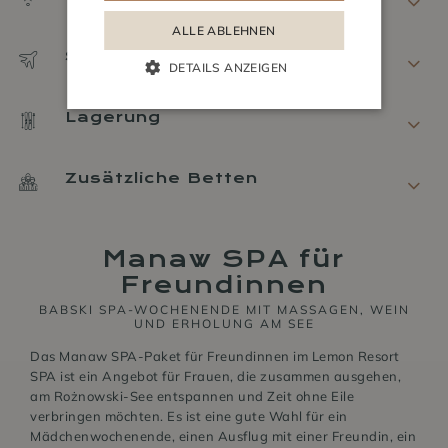
ALLE ABLEHNEN
Shuttle zum Flughafen
DETAILS ANZEIGEN
Lagerung
Zusätzliche Betten
Manaw SPA für
Freundinnen
BABSKI SPA-WOCHENENDE MIT MASSAGEN, WEIN
UND ERHOLUNG AM SEE
Das Manaw SPA-Paket für Freundinnen im Lemon Resort
SPA ist ein Angebot für Frauen, die zusammen ausgehen,
am Rożnowski-See entspannen und Zeit ohne Eile
verbringen möchten. Es ist eine gute Wahl für ein
Mädchenwochenende, einen Ausflug mit einer Freundin, ein