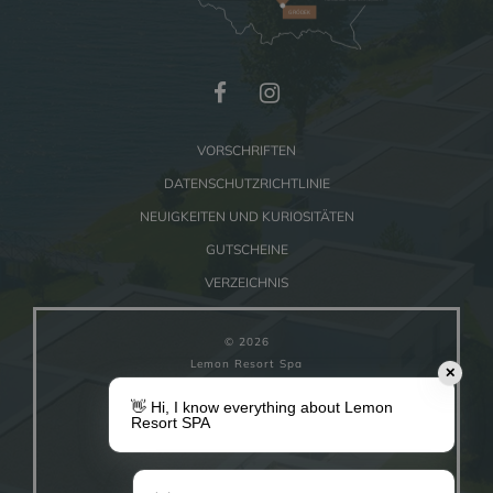
GRÓDEK
VORSCHRIFTEN
DATENSCHUTZRICHTLINIE
NEUIGKEITEN UND KURIOSITÄTEN
GUTSCHEINE
VERZEICHNIS
© 2026
Lemon Resort Spa
✕
👋 Hi, I know everything about Lemon
EINSTELLUNGEN FÜR COOKIES
Resort SPA
Powered by
ZUU
WORKS