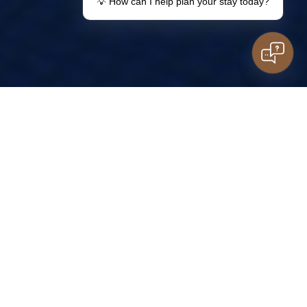
💡 How can I help plan your stay today?
Machen Sie ein Geschenk
Ihr Aufenthalt in Lemon
Gutscheine
Informationen für
Gäste
Aufenthalt mit der Familie
Haben Sie Fragen?
Kinder
Kontakt
STECKDOSE
AUFLISTUNGEN
ZIMMER
VERZEICHNIS