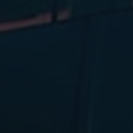
SPA&WELLNESS
ZITRONENRESTAURAN