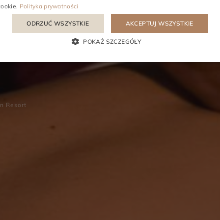
cookie
.
Polityka prywatności
ODRZUĆ WSZYSTKIE
AKCEPTUJ WSZYSTKIE
czory Spa w Le
POKAŻ SZCZEGÓŁY
n Resort