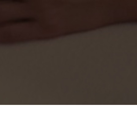
ój pobyt w Lemon
Rodzinny pobyt
nformacje dla Gości
Dzieci