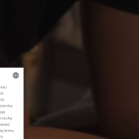
ia i
POLISH
ch
elu
ENGLISH
biorców
oje
GERMAN
i cechy
CZECH
pierać
się temu
GALERIA
ch