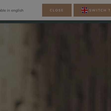
able in english
CLOSE
SWITCH T
REZERWACJA
E NAD JEZIOREM
SPA&WELLN