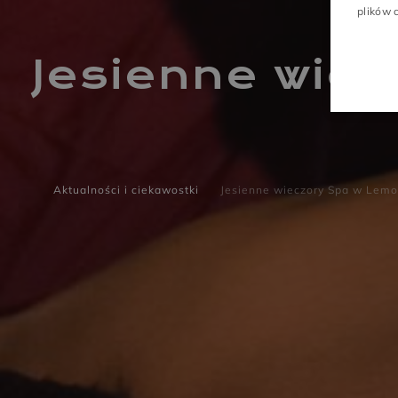
plików 
Jesienne wie
Aktualności i ciekawostki
Jesienne wieczory Spa w Lemo