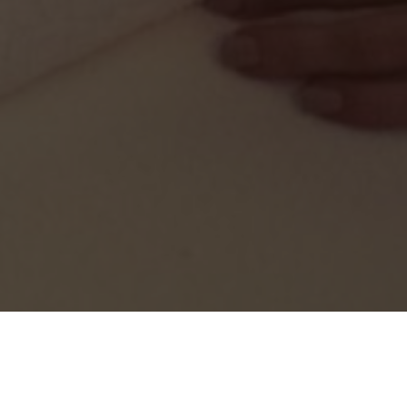
Zrób prezent
Tw
Vouchery
I