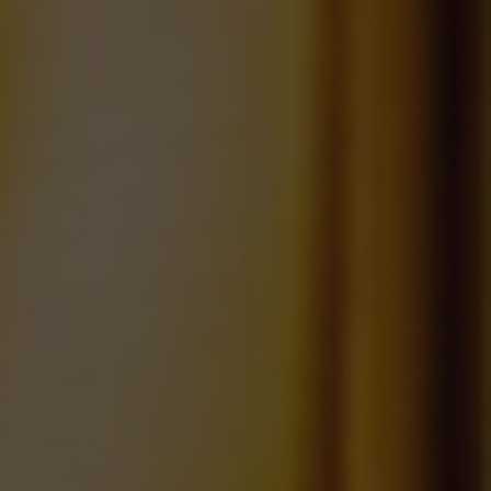
SPA&WELLNESS
ZITRONENRESTAURAN