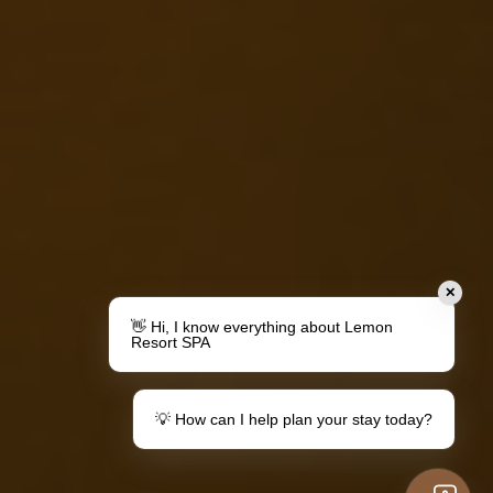
✕
👋 Hi, I know everything about Lemon
Resort SPA
💡 How can I help plan your stay today?
Machen Sie ein Geschenk
Ihr Aufenthalt in Lemon
Gutscheine
Informationen für
Gäste