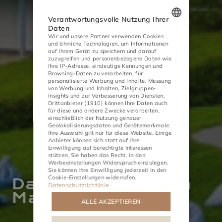
Verantwortungsvolle Nutzung Ihrer
Daten
Wir und unsere Partner verwenden Cookies
POLISH
und ähnliche Technologien, um Informationen
auf Ihrem Gerät zu speichern und darauf
ENGLISH
zuzugreifen und personenbezogene Daten wie
Ihre IP-Adresse, eindeutige Kennungen und
GERMAN
Browsing-Daten zu verarbeiten, für
personalisierte Werbung und Inhalte, Messung
von Werbung und Inhalten, Zielgruppen-
CZECH
Insights und zur Verbesserung von Diensten.
Drittanbieter (1910)
können Ihre Daten auch
für diese und andere Zwecke verarbeiten,
einschließlich der Nutzung genauer
Geolokalisierungsdaten und Gerätemerkmale.
Ihre Auswahl gilt nur für diese Website. Einige
AKTIVITÄTEN
TREFFEN
Anbieter können sich statt auf Ihre
Einwilligung auf berechtigte Interessen
stützen; Sie haben das Recht, in den
Werbeeinstellungen
Widerspruch einzulegen.
Sie können Ihre Einwilligung jederzeit in den
Cookie-Einstellungen
widerrufen.
Das Freibad ist im
Datenschutzrichtlinie
Mai geöffnet!
ALLE AKZEPTIEREN