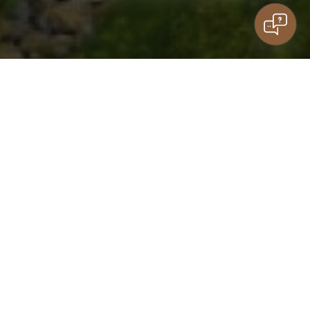
Gäste
Aufenthalt mit der Familie
Haben Sie Fragen?
Kinder
Kontakt
STECKDOSE
AUFLISTUNGEN
ZIMMER
VERZEICHNIS
Buchen Sie Ihren Aufenthalt
im Lemon Resort SPA
ENTDECKEN SIE DIE VORTEILE EINER
DIREKTBUCHUNG AUF DER WEBSITE