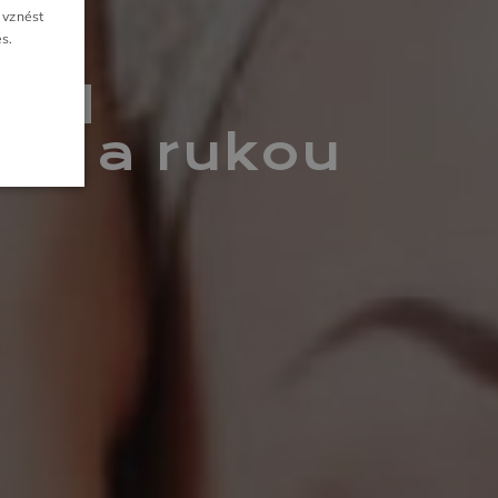
CZECH
 vznést
es
.
Í
GALERIE
led
eje a rukou