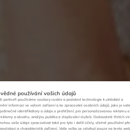
vědné používání vašich údajů
ši partneři používáme soubory cookie a podobné technologie k ukládání a
pnění informací ve vašem zařízení a ke zpracování osobních údajů, jako je vaš
 jedinečné identifikátory a údaje o prohlížení, pro personalizovanou reklamu a
reklamy a obsahu, analýzu publika a zlepšování služeb.
Dodavatelé třetích st
ohou vaše údaje zpracovávat také pro tyto i další účely, včetně používání př
geolokaci a charakteristik zařízení. Vaše volby se vztahují pouze na tento web