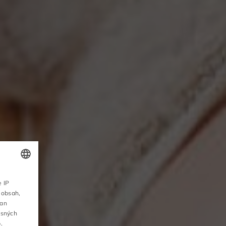
POLISH
e IP
 obsah,
ENGLISH
ran
esných
GERMAN
.