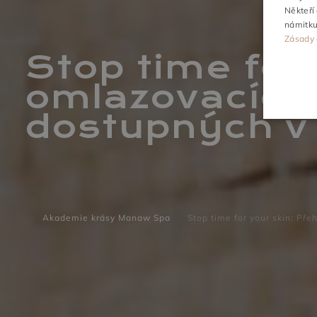
Někteří
námitk
ČINNOSTI
Zásady 
Stop time for
omlazovacích 
dostupných v
Akademie krásy Manaw Spa
Stop time for your skin: Př