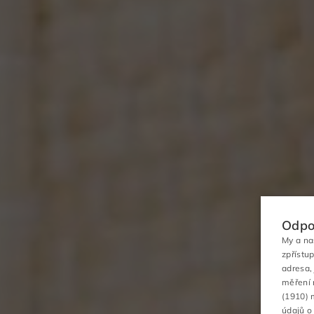
Odpo
My a na
zpřístu
adresa,
měření 
(1910)
m
údajů o 