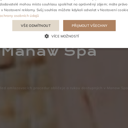
 dodavatelé mohou místo souhlasu spoléhat na oprávněný zájem; máte právo
u v
Nastavení reklamy
. Svůj souhlas můžete kdykoli odvolat v
Nastavení cooki
SCHŮZKY
PODNIKÁN
ochrany osobních údajů
 your skin: Přeh
VŠE ODMÍTNOUT
PŘIJMOUT VŠECHNY
procedur oblič
VÍCE MOŽNOSTÍ
 Manaw Spa
ehled omlazovacích procedur obličeje a rukou dostupných v Manaw Spa