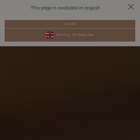
This page is available in english
REZERVACE
CS
CLOSE
SWITCH TO ENGLISH
BALÍČKY
POKOJE U JEZERA