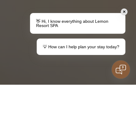
✕
👋 Hi, I know everything about Lemon
Resort SPA
💡 How can I help plan your stay today?
Udělejte dárek
Váš pobyt v destinaci Lemon
Poukázky
Informace pro hosty
Rodinný pobyt
Máte otázky?
děti
Kontaktovat
ZÁSUVKA
VÝPISY
POKOJE
ADRESÁŘ
Léto je v plném proudu a spolu s ním přemýšlejte o šatech
na popruzích, procházkách po pláži a paprsky slunce, které