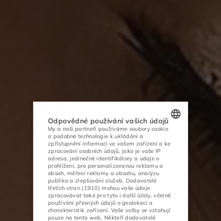
Odpovědné používání vašich údajů
My a naši partneři používáme soubory cookie
a podobné technologie k ukládání a
POLISH
zpřístupnění informací ve vašem zařízení a ke
zpracování osobních údajů, jako je vaše IP
ENGLISH
adresa, jedinečné identifikátory a údaje o
prohlížení, pro personalizovanou reklamu a
obsah, měření reklamy a obsahu, analýzu
GERMAN
publika a zlepšování služeb.
Dodavatelé
třetích stran (1910)
mohou vaše údaje
CZECH
zpracovávat také pro tyto i další účely, včetně
používání přesných údajů o geolokaci a
charakteristik zařízení. Vaše volby se vztahují
pouze na tento web. Někteří dodavatelé