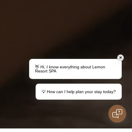
✕
👋 Hi, I know everything about Lemon
Resort SPA
💡 How can I help plan your stay today?
Udělejte dárek
Váš pobyt v destinaci Lemon
Poukázky
Informace pro hosty
Rodinný pobyt
Máte otázky?
děti
Kontaktovat