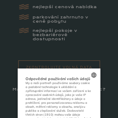
nejlepší cenová nabídka
parkování zahrnuto v
ceně pobytu
nejlepší pokoje v
bezbariérové
dostupnosti
ZKONTROLUJTE VOLNÁ DATA
Odpovědné používání vašich údajů
My a naši partneři používáme soubory cookie
a podobné technologie k ukládání a
POLISH
Máte otázky? Potřebujete pomoc?
zpřístupnění informací ve vašem zařízení a ke
zpracování osobních údajů, jako je vaše IP
ENGLISH
adresa, jedinečné identifikátory a údaje o
prohlížení, pro personalizovanou reklamu a
ZAVOLAT
obsah, měření reklamy a obsahu, analýzu
GERMAN
+48 184 405 800
publika a zlepšování služeb.
Dodavatelé
třetích stran (1910)
mohou vaše údaje
CZECH