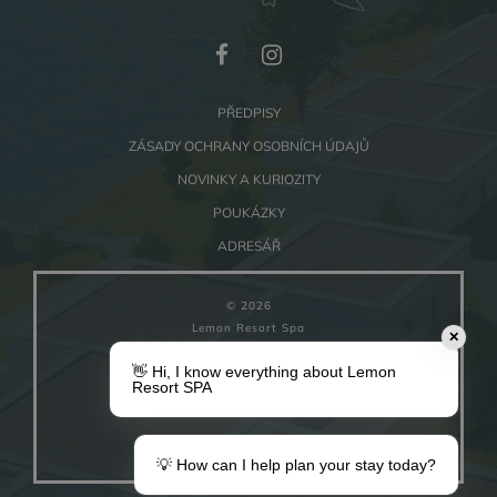
PŘEDPISY
ZÁSADY OCHRANY OSOBNÍCH ÚDAJŮ
NOVINKY A KURIOZITY
POUKÁZKY
ADRESÁŘ
© 2026
Lemon Resort Spa
✕
👋 Hi, I know everything about Lemon
NASTAVENÍ SOUBORŮ COOKIE
Resort SPA
Powered by
ZUU
WORKS
💡 How can I help plan your stay today?