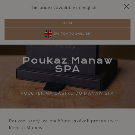
This page is available in english
REZERVACE
CS
CLOSE
SWITCH TO ENGLISH
BALÍČKY
POKOJE U JEZERA
Poukaz Manaw
SPA
VOUCHER NA ČÁSTKU DO MANAW SPA
Poukaz, který lze použít na jakékoli procedury v
lázních Manaw.