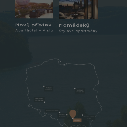
Nový přístav
Nomádský
Aparthotel v Visla
Stylové apartmány
PODNIKÁNÍ
GALERIE
POZNAŇ
550 km/ 5h
VARŠAVA
370
KM/ 4H
VRATISLAV
350
KM /4.5H
Katovice 170 km/2h
KRAKOV
90 km/1.3h
Rzeszów 135 km
/1.30h
GRÓDEK