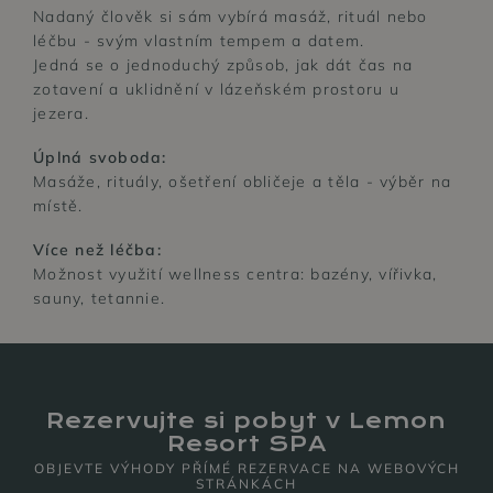
Nadaný člověk si sám vybírá masáž, rituál nebo
léčbu - svým vlastním tempem a datem.
Jedná se o jednoduchý způsob, jak dát čas na
zotavení a uklidnění v lázeňském prostoru u
jezera.
Úplná svoboda:
Masáže, rituály, ošetření obličeje a těla - výběr na
místě.
Více než léčba:
Možnost využití wellness centra: bazény, vířivka,
sauny, tetannie.
LÁZNĚ A
CITRONOVÁ
WELLNESS
RESTAURACE
Rezervujte si pobyt v Lemon
Resort SPA
OBJEVTE VÝHODY PŘÍMÉ REZERVACE NA WEBOVÝCH
STRÁNKÁCH