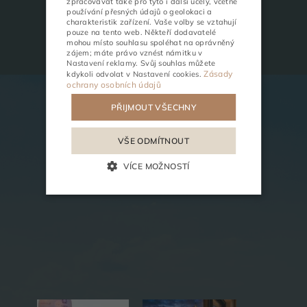
zpracovávat také pro tyto i další účely, včetně
používání přesných údajů o geolokaci a
PSÁT
charakteristik zařízení. Vaše volby se vztahují
recepcja@lemonresort.pl
pouze na tento web. Někteří dodavatelé
mohou místo souhlasu spoléhat na oprávněný
ČINNOSTI
SCHŮZKY
zájem; máte právo vznést námitku v
Nastavení reklamy
. Svůj souhlas můžete
Zásady
kdykoli odvolat v
Nastavení cookies
.
ochrany osobních údajů
PŘIJMOUT VŠECHNY
VŠE ODMÍTNOUT
VÍCE MOŽNOSTÍ