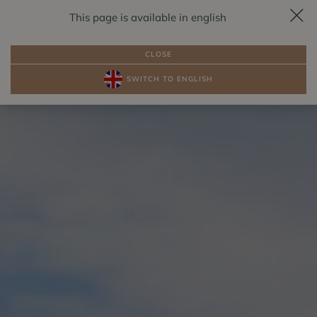
This page is available in english
REZERVACE
CS
CLOSE
SWITCH TO ENGLISH
BALÍČKY
POKOJE U JEZERA