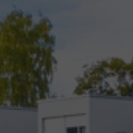
LÁZNĚ A
CITRONOVÁ
WELLNESS
RESTAURACE