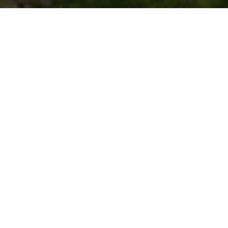
ZÁSUVKA
VÝPISY
POKOJE
ADRESÁŘ
Rezervujte si pobyt v Lemon
Resort SPA
OBJEVTE VÝHODY PŘÍMÉ REZERVACE NA WEBOVÝCH
STRÁNKÁCH
nejlepší cenová nabídka