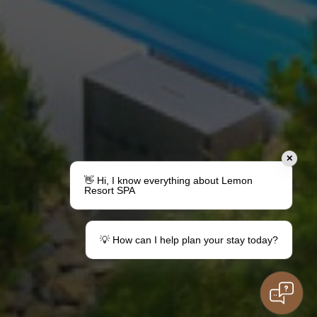
✕
👋 Hi, I know everything about Lemon
Resort SPA
💡 How can I help plan your stay today?
Udělejte dárek
Váš pobyt v destinaci Lemon
Poukázky
Informace pro hosty
Rodinný pobyt
Máte otázky?
děti
Kontaktovat