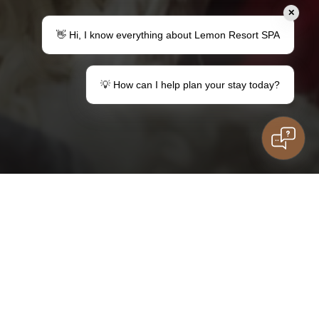
✕
👋 Hi, I know everything about Lemon Resort SPA
💡 How can I help plan your stay today?
Familie
Haben Sie Fragen?
Kontakt