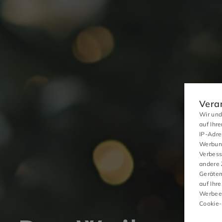
Vera
Wir und
auf Ihr
IP-Adre
Werbung
Verbess
andere 
Gerätem
auf Ihre
AKTIVITÄTEN
Werbeei
Cookie-