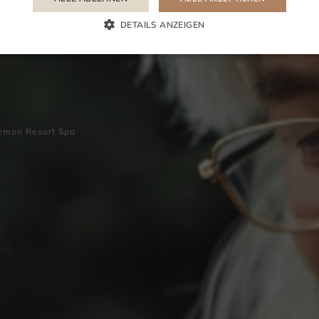
tsmann im Lem
DETAILS ANZEIGEN
emon Resort Spa