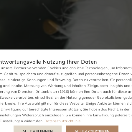
ntwortungsvolle Nutzung Ihrer Daten
 unsere Partner verwenden Cookies und ähnliche Technologien, um Informat
em Gerät zu speichern und darauf zuzugreifen und personenbezogene Daten w
sse, eindeutige Kennungen und Browsing-Daten zu verarbeiten, für personali
 und Inhalte, Messung von Werbung und Inhalten, Zielgruppen-Insights und 
erung von Diensten.
Drittanbieter (1910)
können Ihre Daten auch für diese u
Zwecke verarbeiten, einschließlich der Nutzung genauer Geolokalisierungsd
erkmale. Ihre Auswahl gilt nur für diese Website. Einige Anbieter können sich
 Einwilligung auf berechtigte Interessen stützen; Sie haben das Recht, in den
TREFFEN
GESCHÄFTL
nstellungen
Widerspruch einzulegen. Sie können Ihre Einwilligung jederzeit 
Einstellungen
widerrufen.
Datenschutzrichtlinie
ALLE ABLEHNEN
ALLE AKZEPTIEREN