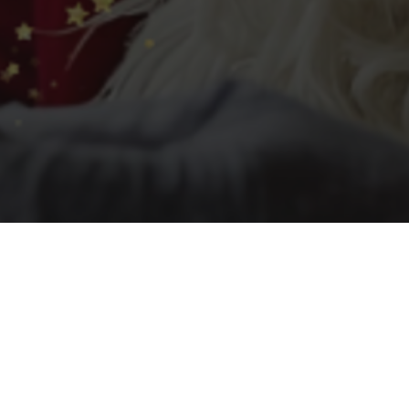
thalt in Lemon
Aufenthalt mit der 
rmationen für Gäste
Kinder