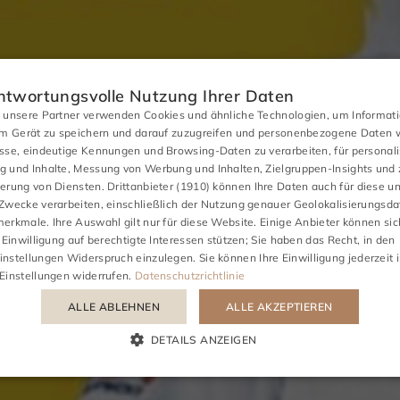
ntwortungsvolle Nutzung Ihrer Daten
 unsere Partner verwenden Cookies und ähnliche Technologien, um Informat
em Gerät zu speichern und darauf zuzugreifen und personenbezogene Daten w
sse, eindeutige Kennungen und Browsing-Daten zu verarbeiten, für personali
 und Inhalte, Messung von Werbung und Inhalten, Zielgruppen-Insights und 
erung von Diensten.
Drittanbieter (1910)
können Ihre Daten auch für diese u
Zwecke verarbeiten, einschließlich der Nutzung genauer Geolokalisierungsd
erkmale. Ihre Auswahl gilt nur für diese Website. Einige Anbieter können sich
 Einwilligung auf berechtigte Interessen stützen; Sie haben das Recht, in den
TREFFEN
GESCHÄFTL
nstellungen
Widerspruch einzulegen. Sie können Ihre Einwilligung jederzeit 
Einstellungen
widerrufen.
Datenschutzrichtlinie
ALLE ABLEHNEN
ALLE AKZEPTIEREN
t Kurt Schelle
DETAILS ANZEIGEN