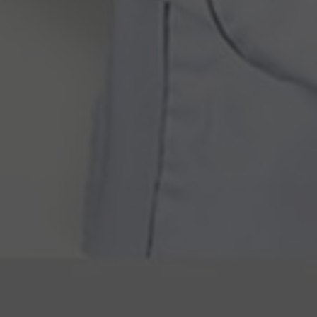
thalt in Lemon
Aufenthalt mit der 
rmationen für Gäste
Kinder