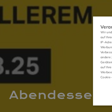
Vera
Wir und
auf Ihr
IP-Adre
Werbung
Verbess
andere 
Gerätem
auf Ihre
AKTIVITÄTEN
Werbeei
Cookie-
Abendessen mi