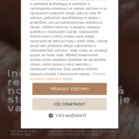
a podobné technologie k ukládání a
POLISH
zpřístupnění informací ve vašem zařízení a ke
zpracování osobních údajů, jako je vaše IP
ENGLISH
adresa, jedinečné identifikátory a údaje o
prohlížení, pro personalizovanou reklamu a
obsah, měření reklamy a obsahu, analýzu
GERMAN
publika a zlepšování služeb.
Dodavatelé
třetích stran (1910)
mohou vaše údaje
CZECH
zpracovávat také pro tyto i další účely, včetně
používání přesných údajů o geolokaci a
charakteristik zařízení. Vaše volby se vztahují
pouze na tento web. Někteří dodavatelé
mohou místo souhlasu spoléhat na oprávněný
ČINNOSTI
SCHŮZKY
zájem; máte právo vznést námitku v
Nastavení reklamy
. Svůj souhlas můžete
Indonéská
Zásady
kdykoli odvolat v
Nastavení cookies
.
ochrany osobních údajů
reflexologie
nohou: Jak bodová
PŘIJMOUT VŠECHNY
stimulace ovlivňuje
VŠE ODMÍTNOUT
vaše zdraví?
VÍCE MOŽNOSTÍ
Akademie krásy
Indonéská reflexologie nohou: Jak bodová
Manaw Spa
stimulace ovlivňuje vaše zdraví?