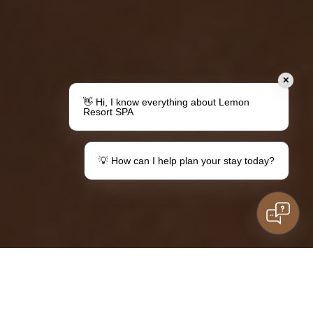
✕
👋 Hi, I know everything about Lemon
Resort SPA
💡 How can I help plan your stay today?
Udělejte dárek
Váš pobyt v destinaci Lemon
Poukázky
Informace pro hosty
Rodinný pobyt
Máte otázky?
děti
Kontaktovat
ZÁSUVKA
VÝPISY
POKOJE
ADRESÁŘ